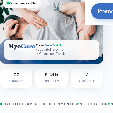
Ouvert aujourd'hui
Prend
Myo
Cure
SARL
Neuchâtel · Bienne
La Chaux-de-Fonds
03
8–21h
✓
CLINIQUES
LUN — SAM
À DOMICILE
HYSIOTHÉRAPEUTES EXPÉRIMENTÉS
RÉÉDUCATION
PR