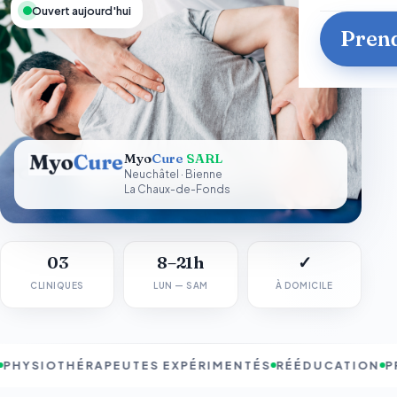
Ouvert aujourd'hui
Prend
Myo
Cure
SARL
Neuchâtel · Bienne
La Chaux-de-Fonds
03
8–21h
✓
CLINIQUES
LUN — SAM
À DOMICILE
HYSIOTHÉRAPEUTES EXPÉRIMENTÉS
RÉÉDUCATION
PR